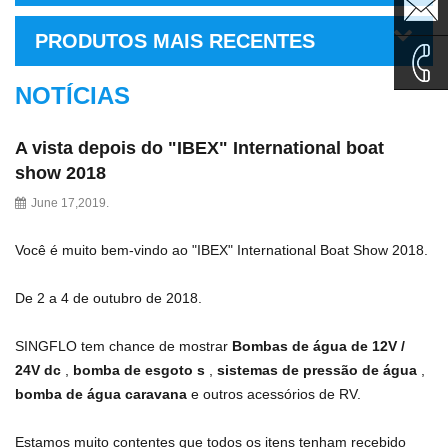
sales1@
PRODUTOS MAIS RECENTES
sales2@
NOTÍCIAS
0086-
A vista depois do "IBEX" International boat
show 2018
135995
June 17,2019.
Você é muito bem-vindo ao "IBEX" International Boat Show 2018.
De 2 a 4 de outubro de 2018.
SINGFLO tem chance de mostrar
Bombas de água de 12V /
24V dc
,
bomba de esgoto
s
,
sistemas de pressão de água
,
bomba de água caravana
e outros acessórios de RV.
Estamos muito contentes que todos os itens tenham recebido