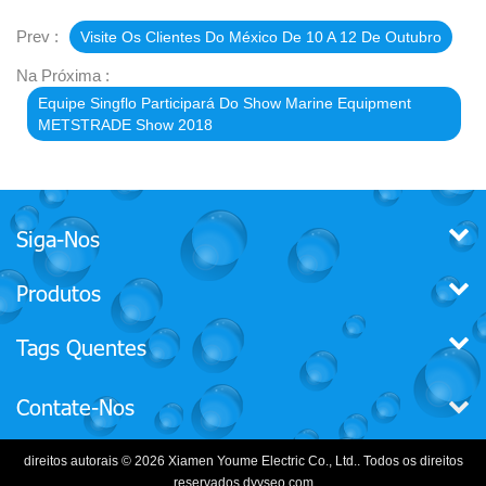
Prev :
Visite Os Clientes Do México De 10 A 12 De Outubro
Na Próxima :
Equipe Singflo Participará Do Show Marine Equipment
METSTRADE Show 2018
Siga-Nos
Produtos
Tags Quentes
Contate-Nos
direitos autorais © 2026 Xiamen Youme Electric Co., Ltd.. Todos os direitos
reservados
dyyseo.com