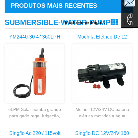
sales1@
PRODUTOS MAIS RECENTES
sales2@
SUBMERSIBLE-WATER-PUMP
Modo de exibição :
Exibição
Ex
0086-
YM2440-30 4 ' 360LPH
Mochila Elétrico De 12
Submersível Poço
Volts Da Bateria Agrícola
135995
Profundo Solar Powered
Mochila Powered Bomba
Bombas De Água
Do Pulverizador
6LPM Solar bomba grande
Melhor 12V/24V DC bateria
para gado rega, irrigação,
elétrica movidos a água
casas remoto de ração de
bomba para pulverizador
lagoa e cabines.
agrícola
Singflo Ac 220 / 115volt
Singflo DC 12V/24V 160