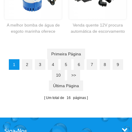
A melhor bomba de água de
Venda quente 12V procura
esgoto marinha oferece
automática de escorvamento
evacuação de água ativada
automático da bomba para o
por um painel ou interruptor
iate RV.marine,caravan,boat
de flutuador.
etc.
Primeira Página
1
2
3
4
5
6
7
8
9
10
>>
Última Página
Um total de
16
páginas
Siga-Nos